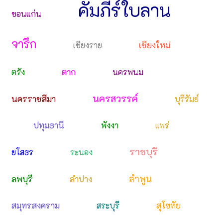
คัมภีร์ใบลาน
ขอนแก่น
จารึก
เชียงใหม่
เชียงราย
ตาก
ตรัง
นครพนม
นครสวรรค์
นครราชสีมา
บุรีรัมย์
ปทุมธานี
พังงา
แพร่
ราชบุรี
ยโสธร
ระนอง
ลำพูน
ลพบุรี
ลำปาง
สมุทรสงคราม
สุโขทัย
สระบุรี