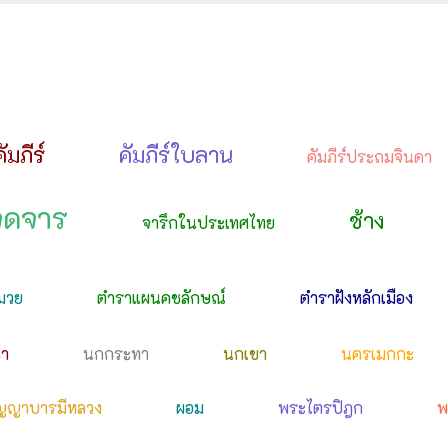
คัมภีร์
คัมภีร์ใบลาน
คัมภีร์ประถมจินดา
จดจาร
ช้าง
จารึกในประเทศไทย
มวย
ตำราแผนคชลักษณ์
ตำราฝังหลักเมือง
ดา
นกกระทา
นกเขา
นครเมกกะ
ญญาบารมีหลวง
ผอม
พระไตรปิฎก
พ