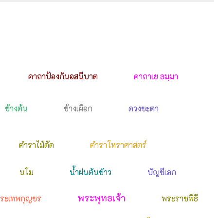
คาถาป้องกันอสนีบาต
คาถาเย ธมฺมา
ช้างต้น
ช้างเผือก
ดวงชะตา
ตำราไม้ดัด
ตำราโหราศาสตร์
นโม
น้ำฝนต้นข้าว
บัญชีเลก
พระพุทธเจ้า
ระเทพกุญชร
พระราชพิธี