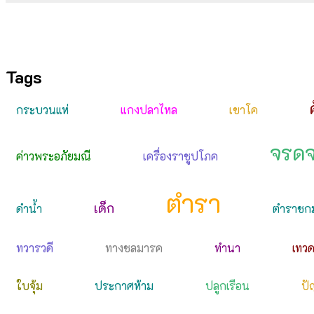
Tags
กระบวนแห่
แกงปลาไหล
เขาโค
จรด
ค่าวพระอภัยมณี
เครื่องราชูปโภค
ตำรา
เด็ก
ดำน้ำ
ตำราชก
ทวารวดี
ทางชลมารค
ทำนา
เทว
ใบจุ้ม
ประกาศห้าม
ปลูกเรือน
ปั