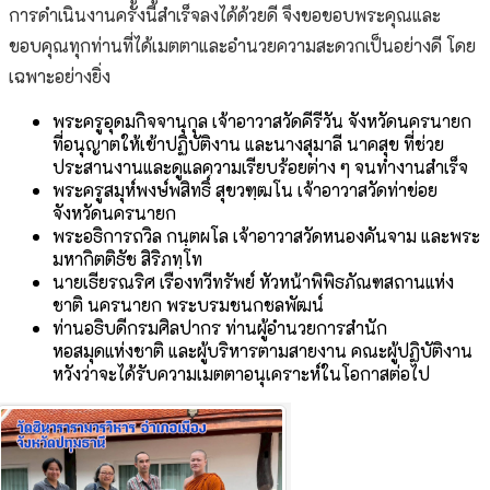
การดำเนินงานครั้งนี้สำเร็จลงได้ด้วยดี จึงขอขอบพระคุณและ
ขอบคุณทุกท่านที่ได้เมตตาและอำนวยความสะดวกเป็นอย่างดี โดย
เฉพาะอย่างยิ่ง
พระครูอุดมกิจจานุกุล เจ้าอาวาสวัดคีรีวัน จังหวัดนครนายก
ที่อนุญาตให้เข้าปฏิบัติงาน และนางสุมาลี นาคสุข ที่ช่วย
ประสานงานและดูแลความเรียบร้อยต่าง ๆ จนทำงานสำเร็จ
พระครูสมุห์พงษ์พสิทธิ์ สุขวฑฺฒโน เจ้าอาวาสวัดท่าข่อย
จังหวัดนครนายก
พระอธิการถวิล กนฺตผโล เจ้าอาวาสวัดหนองคันจาม และพระ
มหากิตติธัช สิริภทฺโท
นายเธียรณริศ เรืองทวีทรัพย์ หัวหน้าพิพิธภัณฑสถานแห่ง
ชาติ นครนายก พระบรมชนกชลพัฒน์
ท่านอธิบดีกรมศิลปากร ท่านผู้อำนวยการสำนัก
หอสมุดแห่งชาติ และผู้บริหารตามสายงาน คณะผู้ปฏิบัติงาน
หวังว่าจะได้รับความเมตตาอนุเคราะห์ในโอกาสต่อไป