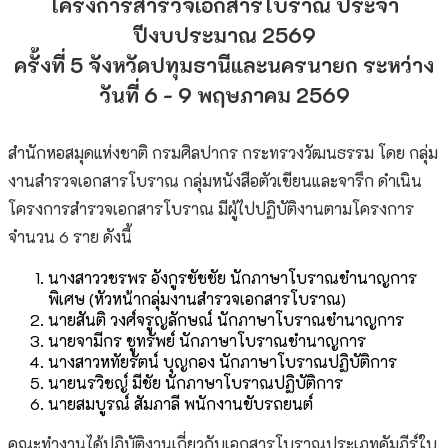
โครงการสำรวจเอกสารโบราณ ประจำ
ปีงบประมาณ 2569
ครั้งที่ 5 จังหวัดปทุมธานีและนครนายก ระหว่าง
วันที่ 6 - 9 พฤษภาคม 2569
สำนักหอสมุดแห่งชาติ กรมศิลปากร กระทรวงวัฒนธรรม โดย กลุ่ม
งานสำรวจเอกสารโบราณ กลุ่มหนังสือตัวเขียนและจารึก ดำเนิน
โครงการสำรวจเอกสารโบราณ มีผู้ไปปฏิบัติงานตามโครงการ
จำนวน 6 ราย ดังนี้
นางสาววชรพร อังกูรชัชชัย นักภาษาโบราณชำนาญการ
พิเศษ (หัวหน้ากลุ่มงานสำรวจเอกสารโบราณ)
นายสันติ วงศ์จรูญลักษณ์ นักภาษาโบราณชำนาญการ
นายจามีกร ชูทรัพย์ นักภาษาโบราณชำนาญการ
นางสาวหทัยรัตน์ บุญกอง นักภาษาโบราณปฏิบัติการ
นายนรวิชญ์ มีชัย นักภาษาโบราณปฏิบัติการ
นายสมบูรณ์ สัมภาลี พนักงานขับรถยนต์
คณะทำงานได้ปฏิบัติงานเกี่ยวกับเอกสารโบราณประเภทคัมภีร์ใบ