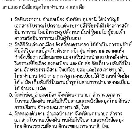
ลานและหนังสือสมุดไทย จำนวน 4 แห่ง คือ
วัดชินวราราม อำเภอเมือง จังหวัดปทุมธานี ได้นำบัญชี
เอกสารโบราณไปถวายแด่พระราชสิริวัชรรังสี เจ้าอาวาสวัด
ชินวราราม โดยมีพระครูปลัดพนานันท์ ฐิตเมโธ ผู้ช่วยเจ้า
อาวาสวัดชินวราราม เป็นผู้รับมอบ
วัดคีรีวัน อำเภอเมือง จังหวัดนครนายก ได้ดำเนินการอนุรักษ์
คัมภีร์ใบลานเบื้องต้น ด้วยการปัดฝุ่น ทำความสะอาดแห้ง
กำจัดเชื้อรา เปลี่ยนสายสนอง เสริมปกหน้าและปกหลัง อ่าน
วิเคราะห์ชื่อเรื่อง ลงทะเบียน และมัด ห่อ จัดเก็บ พบคัมภีร์ใบ
ลาน อักษรธรรมอีสาน ไทยน้อย ขอม และไทย ภาษาบาลี,
ไทย จำนวน 140 รายการ/ผูก ลงทะเบียนได้ 15 เลขที่ จัดมัด
ได้ 8 มัด เก็บคัมภีร์ใบลานชำรุดไม่สามารถนำมาลงทะเบียน
ได้ จำนวน 11 มัด
วัดท่าข่อย อำเภอเมือง จังหวัดนครนายก สำรวจเอกสาร
โบราณเบื้องต้น พบคัมภีร์ใบลานและหนังสือสมุดไทย อักษร
ธรรมอีสาน อักษรขอม ภาษาบาลี, ไทย
วัดหนองคันจาม อำเภอบ้านนา จังหวัดนครนายก สำรวจ
เอกสารโบราณเบื้องต้น พบคัมภีร์ใบลานและหนังสือสมุด
ไทย อักษรธรรมอีสาน อักษรขอม ภาษาบาลี, ไทย