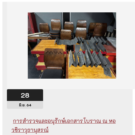
28
มิ.ย. 64
การสำรวจและอนุรักษ์เอกสารโบราณ ณ หอ
วชิราวุธานุสรณ์