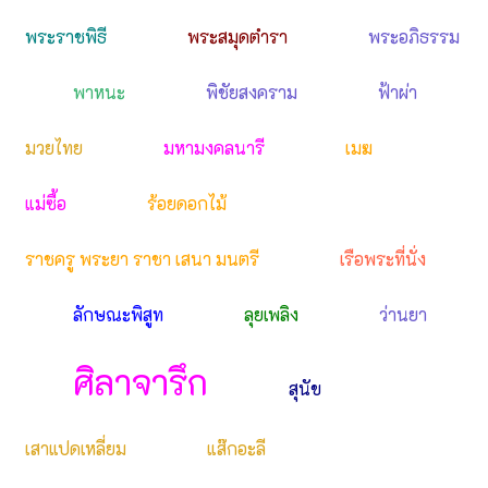
พระราชพิธี
พระสมุดตำรา
พระอภิธรรม
พาหนะ
พิชัยสงคราม
ฟ้าผ่า
มวยไทย
มหามงคลนารี
เมฆ
แม่ซื้อ
ร้อยดอกไม้
ราชครู พระยา ราชา เสนา มนตรี
เรือพระที่นั่ง
ลักษณะพิสูท
ลุยเพลิง
ว่านยา
ศิลาจารึก
สุนัข
เสาแปดเหลี่ยม
แส๊กอะลี