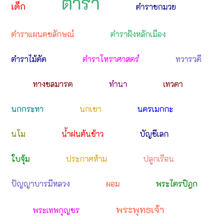
ตำรา
เด็ก
ตำราชกมวย
ตำราแผนคชลักษณ์
ตำราฝังหลักเมือง
ตำราไม้ดัด
ตำราโหราศาสตร์
ทวารวดี
ทางชลมารค
ทำนา
เทวดา
นกกระทา
นกเขา
นครเมกกะ
นโม
น้ำฝนต้นข้าว
บัญชีเลก
ใบจุ้ม
ประกาศห้าม
ปลูกเรือน
ปัญญาบารมีหลวง
ผอม
พระไตรปิฎก
พระพุทธเจ้า
พระเทพกุญชร