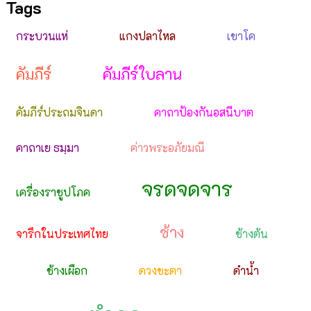
Tags
กระบวนแห่
แกงปลาไหล
เขาโค
คัมภีร์
คัมภีร์ใบลาน
คัมภีร์ประถมจินดา
คาถาป้องกันอสนีบาต
คาถาเย ธมฺมา
ค่าวพระอภัยมณี
จรดจดจาร
เครื่องราชูปโภค
ช้าง
จารึกในประเทศไทย
ช้างต้น
ช้างเผือก
ดวงชะตา
ดำน้ำ