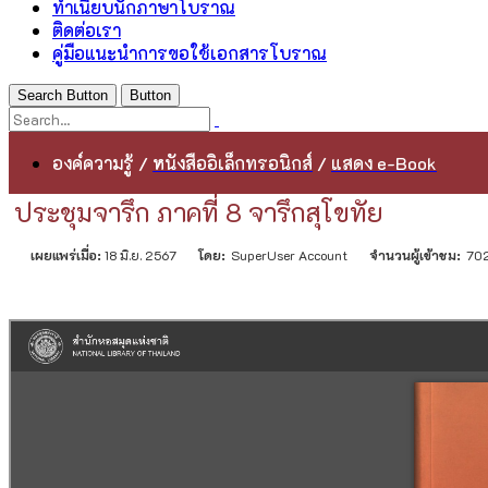
ทำเนียบนักภาษาโบราณ
ติดต่อเรา
คู่มือแนะนำการขอใช้เอกสารโบราณ
Search Button
Button
องค์ความรู้
/
หนังสืออิเล็กทรอนิกส์
/
แสดง e-Book
ประชุมจารึก ภาคที่ 8 จารึกสุโขทัย
เผยแพร่เมื่อ:
18 มิ.ย. 2567
โดย:
SuperUser Account
จำนวนผู้เข้าชม:
70