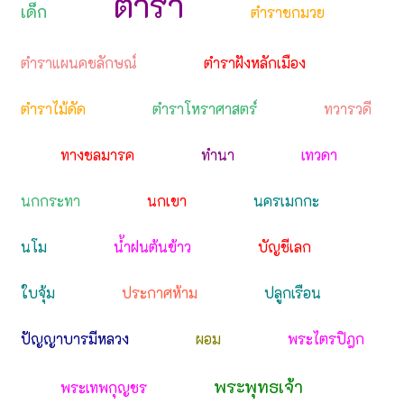
ตำรา
เด็ก
ตำราชกมวย
ตำราแผนคชลักษณ์
ตำราฝังหลักเมือง
ตำราไม้ดัด
ตำราโหราศาสตร์
ทวารวดี
ทางชลมารค
ทำนา
เทวดา
นกกระทา
นกเขา
นครเมกกะ
นโม
น้ำฝนต้นข้าว
บัญชีเลก
ใบจุ้ม
ประกาศห้าม
ปลูกเรือน
ปัญญาบารมีหลวง
ผอม
พระไตรปิฎก
พระพุทธเจ้า
พระเทพกุญชร