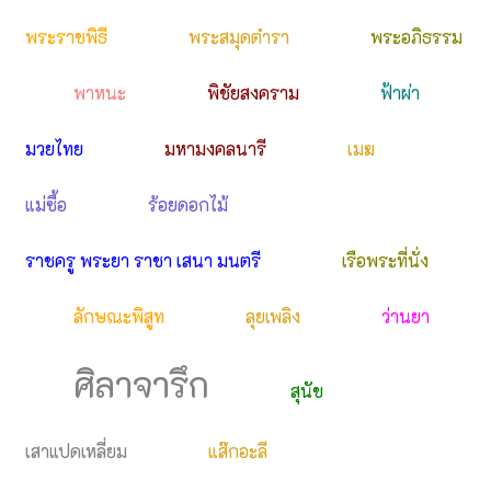
พระราชพิธี
พระสมุดตำรา
พระอภิธรรม
พาหนะ
พิชัยสงคราม
ฟ้าผ่า
มวยไทย
มหามงคลนารี
เมฆ
แม่ซื้อ
ร้อยดอกไม้
ราชครู พระยา ราชา เสนา มนตรี
เรือพระที่นั่ง
ลักษณะพิสูท
ลุยเพลิง
ว่านยา
ศิลาจารึก
สุนัข
เสาแปดเหลี่ยม
แส๊กอะลี