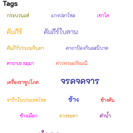
Tags
กระบวนแห่
แกงปลาไหล
เขาโค
คัมภีร์
คัมภีร์ใบลาน
คัมภีร์ประถมจินดา
คาถาป้องกันอสนีบาต
คาถาเย ธมฺมา
ค่าวพระอภัยมณี
จรดจดจาร
เครื่องราชูปโภค
ช้าง
จารึกในประเทศไทย
ช้างต้น
ช้างเผือก
ดวงชะตา
ดำน้ำ