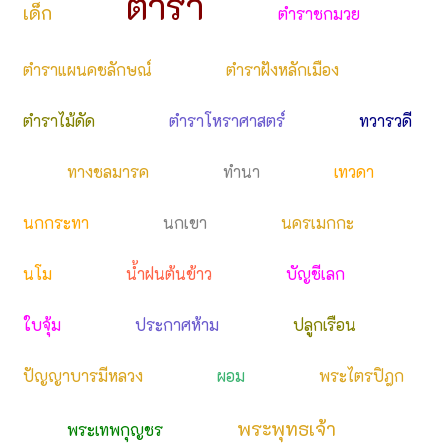
ตำรา
เด็ก
ตำราชกมวย
ตำราแผนคชลักษณ์
ตำราฝังหลักเมือง
ตำราไม้ดัด
ตำราโหราศาสตร์
ทวารวดี
ทางชลมารค
ทำนา
เทวดา
นกกระทา
นกเขา
นครเมกกะ
นโม
น้ำฝนต้นข้าว
บัญชีเลก
ใบจุ้ม
ประกาศห้าม
ปลูกเรือน
ปัญญาบารมีหลวง
ผอม
พระไตรปิฎก
พระพุทธเจ้า
พระเทพกุญชร