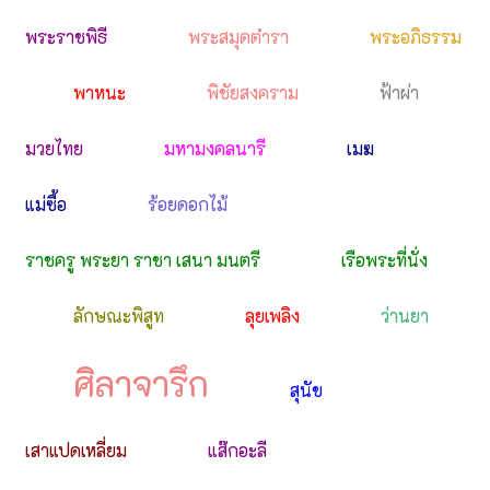
พระราชพิธี
พระสมุดตำรา
พระอภิธรรม
พาหนะ
พิชัยสงคราม
ฟ้าผ่า
มวยไทย
มหามงคลนารี
เมฆ
แม่ซื้อ
ร้อยดอกไม้
ราชครู พระยา ราชา เสนา มนตรี
เรือพระที่นั่ง
ลักษณะพิสูท
ลุยเพลิง
ว่านยา
ศิลาจารึก
สุนัข
เสาแปดเหลี่ยม
แส๊กอะลี