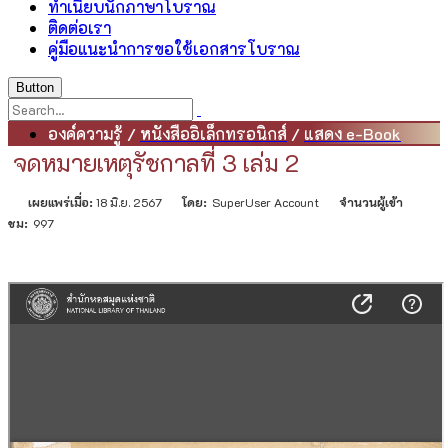
ทำเนียบนักภาษาโบราณ
ติดต่อเรา
คู่มือแนะนำการขอใช้เอกสารโบราณ
Button
องค์ความรู้
/
หนังสืออิเล็กทรอนิกส์
/
แสดง e-Book
จดหมายเหตุรัชกาลที่ 3 เล่ม 2
เผยแพร่เมื่อ:
18 มิ.ย. 2567
โดย:
SuperUser Account
จำนวนผู้เข้า
ชม:
997