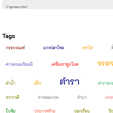
17 ตุลาคม 2567
Tags
กระบวนแห่
แกงปลาไหล
เขาโค
จรด
ค่าวพระอภัยมณี
เครื่องราชูปโภค
ตำรา
เด็ก
ดำน้ำ
ตำราชก
ทวารวดี
ทางชลมารค
ทำนา
เทว
ใบจุ้ม
ประกาศห้าม
ปลูกเรือน
ปั