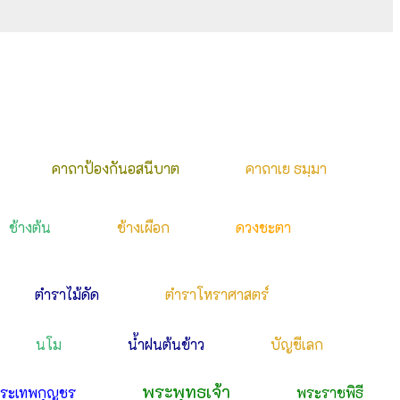
คาถาป้องกันอสนีบาต
คาถาเย ธมฺมา
ช้างต้น
ช้างเผือก
ดวงชะตา
ตำราไม้ดัด
ตำราโหราศาสตร์
นโม
น้ำฝนต้นข้าว
บัญชีเลก
พระพุทธเจ้า
ระเทพกุญชร
พระราชพิธี