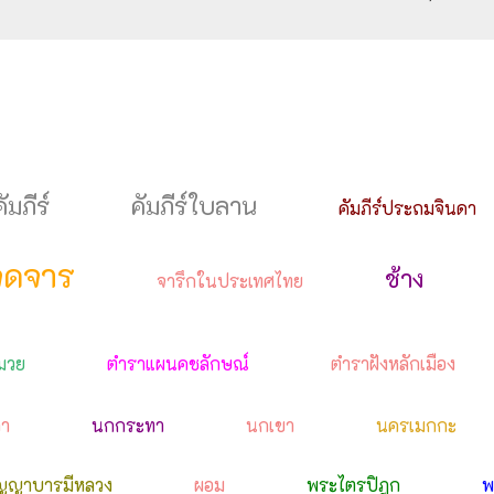
คัมภีร์
คัมภีร์ใบลาน
คัมภีร์ประถมจินดา
จดจาร
ช้าง
จารึกในประเทศไทย
มวย
ตำราแผนคชลักษณ์
ตำราฝังหลักเมือง
ดา
นกกระทา
นกเขา
นครเมกกะ
ญญาบารมีหลวง
ผอม
พระไตรปิฎก
พ