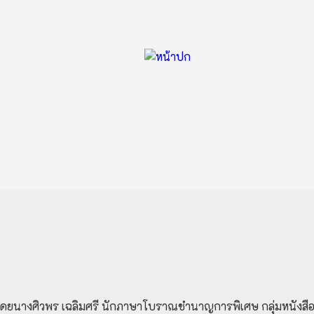
โดยนางศิวพร เฉลิมศรี นักภาษาโบราณชำนาญการพิเศษ กลุ่มหนังสือตัว