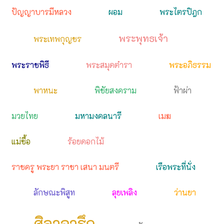
ปัญญาบารมีหลวง
ผอม
พระไตรปิฎก
พระพุทธเจ้า
พระเทพกุญชร
พระราชพิธี
พระสมุดตำรา
พระอภิธรรม
พาหนะ
พิชัยสงคราม
ฟ้าผ่า
มวยไทย
มหามงคลนารี
เมฆ
แม่ซื้อ
ร้อยดอกไม้
ราชครู พระยา ราชา เสนา มนตรี
เรือพระที่นั่ง
ลักษณะพิสูท
ลุยเพลิง
ว่านยา
ศิลาจารึก