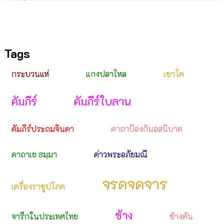
Tags
กระบวนแห่
แกงปลาไหล
เขาโค
คัมภีร์
คัมภีร์ใบลาน
คัมภีร์ประถมจินดา
คาถาป้องกันอสนีบาต
คาถาเย ธมฺมา
ค่าวพระอภัยมณี
จรดจดจาร
เครื่องราชูปโภค
ช้าง
จารึกในประเทศไทย
ช้างต้น