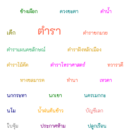
ช้างเผือก
ดวงชะตา
ดำน้ำ
ตำรา
เด็ก
ตำราชกมวย
ตำราแผนคชลักษณ์
ตำราฝังหลักเมือง
ตำราไม้ดัด
ตำราโหราศาสตร์
ทวารวดี
ทางชลมารค
ทำนา
เทวดา
นกกระทา
นกเขา
นครเมกกะ
นโม
น้ำฝนต้นข้าว
บัญชีเลก
ใบจุ้ม
ประกาศห้าม
ปลูกเรือน