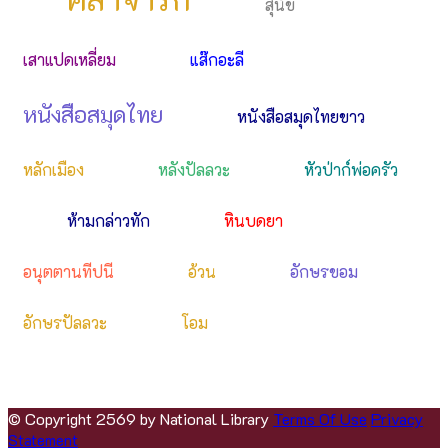
สุนัข
เสาแปดเหลี่ยม
แส๊กอะลี
หนังสือสมุดไทย
หนังสือสมุดไทยขาว
หลักเมือง
หลังปัลลวะ
หัวป่าก์พ่อครัว
ห้ามกล่าวทัก
หินบดยา
อนุตตานทีปนี
อ้วน
อักษรขอม
อักษรปัลลวะ
โอม
©
Copyright 2569 by National Library
Terms Of Use
Privacy
Statement