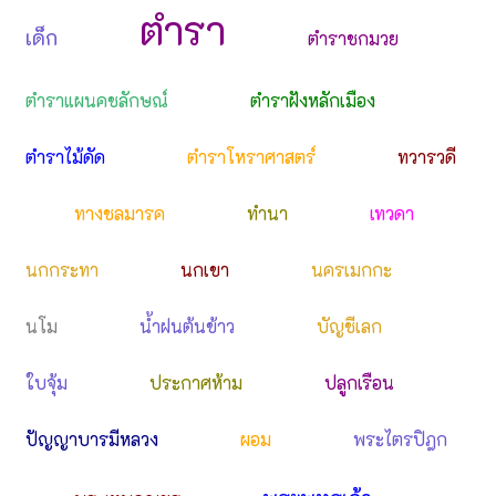
ตำรา
เด็ก
ตำราชกมวย
ตำราแผนคชลักษณ์
ตำราฝังหลักเมือง
ตำราไม้ดัด
ตำราโหราศาสตร์
ทวารวดี
ทางชลมารค
ทำนา
เทวดา
นกกระทา
นกเขา
นครเมกกะ
นโม
น้ำฝนต้นข้าว
บัญชีเลก
ใบจุ้ม
ประกาศห้าม
ปลูกเรือน
ปัญญาบารมีหลวง
ผอม
พระไตรปิฎก