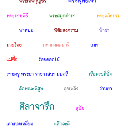
พระพุทธเจ้า
พระเทพกุญชร
พระราชพิธี
พระสมุดตำรา
พระอภิธรรม
พาหนะ
พิชัยสงคราม
ฟ้าผ่า
มวยไทย
มหามงคลนารี
เมฆ
แม่ซื้อ
ร้อยดอกไม้
ราชครู พระยา ราชา เสนา มนตรี
เรือพระที่นั่ง
ลักษณะพิสูท
ลุยเพลิง
ว่านยา
ศิลาจารึก
สุนัข
เสาแปดเหลี่ยม
แส๊กอะลี