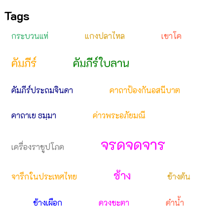
Tags
กระบวนแห่
แกงปลาไหล
เขาโค
คัมภีร์
คัมภีร์ใบลาน
คัมภีร์ประถมจินดา
คาถาป้องกันอสนีบาต
คาถาเย ธมฺมา
ค่าวพระอภัยมณี
จรดจดจาร
เครื่องราชูปโภค
ช้าง
จารึกในประเทศไทย
ช้างต้น
ช้างเผือก
ดวงชะตา
ดำน้ำ