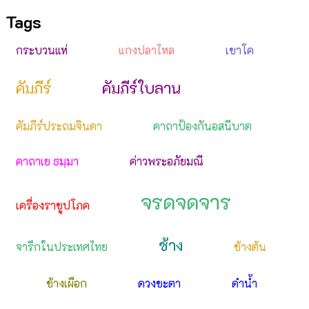
Tags
กระบวนแห่
แกงปลาไหล
เขาโค
คัมภีร์
คัมภีร์ใบลาน
คัมภีร์ประถมจินดา
คาถาป้องกันอสนีบาต
คาถาเย ธมฺมา
ค่าวพระอภัยมณี
จรดจดจาร
เครื่องราชูปโภค
ช้าง
จารึกในประเทศไทย
ช้างต้น
ช้างเผือก
ดวงชะตา
ดำน้ำ