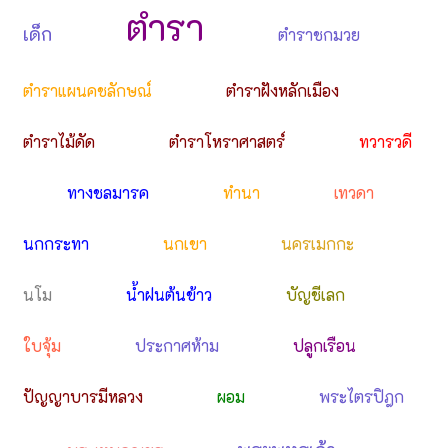
ตำรา
เด็ก
ตำราชกมวย
ตำราแผนคชลักษณ์
ตำราฝังหลักเมือง
ตำราไม้ดัด
ตำราโหราศาสตร์
ทวารวดี
ทางชลมารค
ทำนา
เทวดา
นกกระทา
นกเขา
นครเมกกะ
นโม
น้ำฝนต้นข้าว
บัญชีเลก
ใบจุ้ม
ประกาศห้าม
ปลูกเรือน
ปัญญาบารมีหลวง
ผอม
พระไตรปิฎก