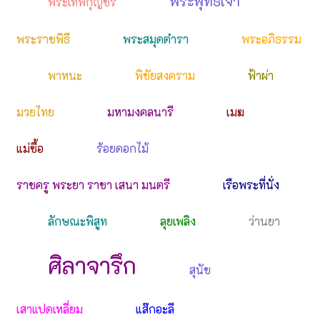
พระพุทธเจ้า
พระเทพกุญชร
พระราชพิธี
พระสมุดตำรา
พระอภิธรรม
พาหนะ
พิชัยสงคราม
ฟ้าผ่า
มวยไทย
มหามงคลนารี
เมฆ
แม่ซื้อ
ร้อยดอกไม้
ราชครู พระยา ราชา เสนา มนตรี
เรือพระที่นั่ง
ลักษณะพิสูท
ลุยเพลิง
ว่านยา
ศิลาจารึก
สุนัข
เสาแปดเหลี่ยม
แส๊กอะลี