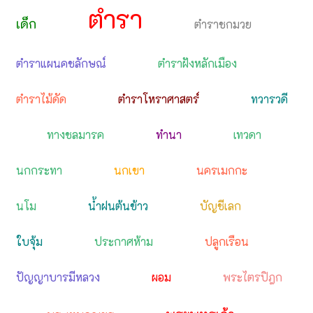
ตำรา
เด็ก
ตำราชกมวย
ตำราแผนคชลักษณ์
ตำราฝังหลักเมือง
ตำราไม้ดัด
ตำราโหราศาสตร์
ทวารวดี
ทางชลมารค
ทำนา
เทวดา
นกกระทา
นกเขา
นครเมกกะ
นโม
น้ำฝนต้นข้าว
บัญชีเลก
ใบจุ้ม
ประกาศห้าม
ปลูกเรือน
ปัญญาบารมีหลวง
ผอม
พระไตรปิฎก