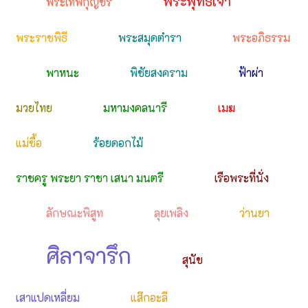
พระพุทธเจ้า
พระเทพกุญชร
พระราชพิธี
พระสมุดตำรา
พระอภิธรรม
พาหนะ
พิชัยสงคราม
ฟ้าผ่า
มวยไทย
มหามงคลนารี
เมฆ
แม่ซื้อ
ร้อยดอกไม้
ราชครู พระยา ราชา เสนา มนตรี
เรือพระที่นั่ง
ลักษณะพิสูท
ลุยเพลิง
ว่านยา
ศิลาจารึก
สุนัข
เสาแปดเหลี่ยม
แส๊กอะลี