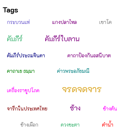
Tags
กระบวนแห่
แกงปลาไหล
เขาโค
คัมภีร์
คัมภีร์ใบลาน
คัมภีร์ประถมจินดา
คาถาป้องกันอสนีบาต
คาถาเย ธมฺมา
ค่าวพระอภัยมณี
จรดจดจาร
เครื่องราชูปโภค
ช้าง
จารึกในประเทศไทย
ช้างต้น
ช้างเผือก
ดวงชะตา
ดำน้ำ